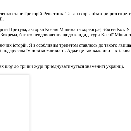
енко стане Григорій Решетник. Та зараз організатори розсекрет
й.
ргій Притула, акторка Ксенія Мішина та хореограф Євген Кот. У
о. Зокрема, багато невдоволення щодо кандидатури Ксенії Мішино
аючих історій. Я з особливим трепетом ставлюсь до такого явища
я і подарувала їм нові можливості. Адже це так важливо – втілюва
ках шоу до трійки журі приєднуватимуться знамениті українці.