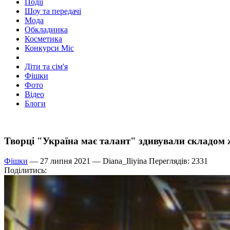
Події
Шоу та передачі
Мода
Обкладинка
Косметика
Конкурси Міс
Діти та сім'я
Фішки
Фото
Відео
Блоги
Творці "Україна має талант" здивували складом 
Фішки
— 27 липня 2021 —
Diana_Iliyina
Переглядів: 2331
Поділитись: