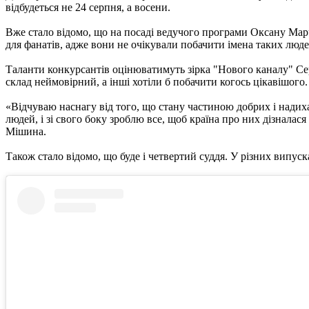
відбудеться не 24 серпня, а восени.
Вже стало відомо, що на посаді ведучого програми Оксану Марч
для фанатів, адже вони не очікували побачити імена таких люде
Таланти конкурсантів оцінюватимуть зірка "Нового каналу" Се
склад неймовірний, а інші хотіли б побачити когось цікавішог
«Відчуваю наснагу від того, що стану частиною добрих і надих
людей, і зі свого боку зроблю все, щоб країна про них дізналас
Мішина.
Також стало відомо, що буде і четвертий суддя. У різних випус