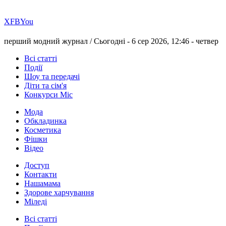
Х
FB
You
перший модний журнал /
Сьогодні - 6 сер 2026, 12:46 -
четвер
Всі статті
Події
Шоу та передачі
Діти та сім'я
Конкурси Міс
Мода
Обкладинка
Косметика
Фішки
Відео
Доступ
Контакти
Нашамама
Здорове харчування
Міледі
Всі статті