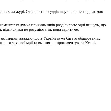
или склад журі. Оголошення суддів шоу стало несподіванкою
 коментарях думка прихильників розділилась: одні пишуть, що
ї, підписники не розуміють, як вона судитиме.
 як Талант, вважаю, що в Україні дуже багато обдарованих
ти в життя свої мрії та вміння», – прокоментувала Ксенія