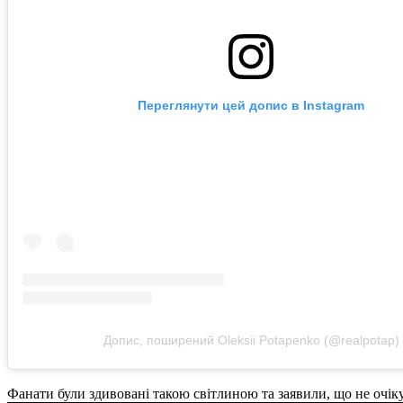
Переглянути цей допис в Instagram
Допис, поширений Oleksii Potapenko (@realpotap)
Фанати були здивовані такою світлиною та заявили, що не очіку