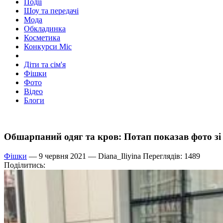
Події
Шоу та передачі
Мода
Обкладинка
Косметика
Конкурси Міс
Діти та сім'я
Фішки
Фото
Відео
Блоги
Обшарпаний одяг та кров: Потап показав фото зі
Фішки
— 9 червня 2021 —
Diana_Iliyina
Переглядів: 1489
Поділитись: