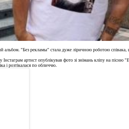
 альбом. "Без рекламы" стала дуже ліричною роботою співака, 
Інстаграм артист опублікував фото зі знімань кліпу на пісню "
іка і розтікалася по обличчю.