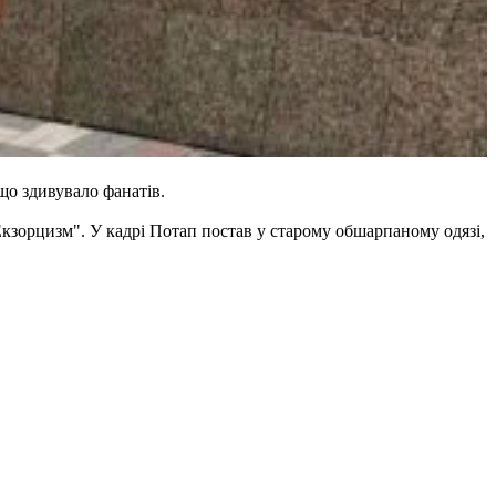
що здивувало фанатів.
Екзорцизм". У кадрі Потап постав у старому обшарпаному одязі,