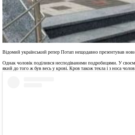
Відомий український репер Потап нещодавно презентував новий
Однак чоловік поділився несподіваними подробицями. У своєму 
який до того ж був весь у крові. Кров також текла і з носа чолов