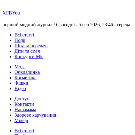
Х
FB
You
перший модний журнал /
Сьогодні - 5 сер 2026, 23:46 -
середа
Всі статті
Події
Шоу та передачі
Діти та сім'я
Конкурси Міс
Мода
Обкладинка
Косметика
Фішки
Відео
Доступ
Контакти
Нашамама
Здорове харчування
Міледі
Всі статті