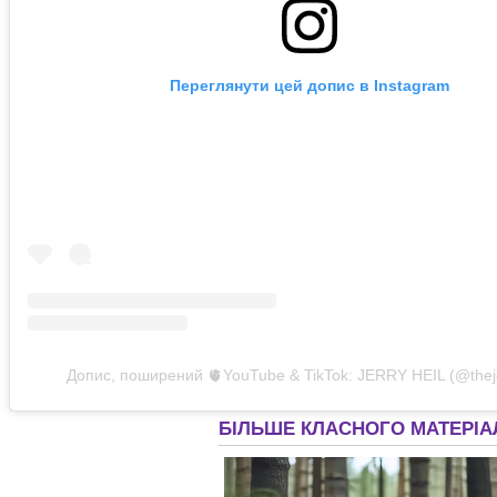
Переглянути цей допис в Instagram
Допис, поширений 🫀YouTube & TikTok: JERRY HEIL (@theje