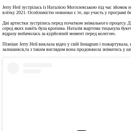
Jerry Heil зустрілась із Наталією Могилевською під час зйомо
влітку 2021. Особливістю новинки є те, що участь у програмі бер
Дві артистки зустрілись перед початком знімального процесу. Д
серед яких навіть була кропива. Наталія жартома тицьнула букет 
відразу вибачилась за курйозний момент перед колегою.
Пізніше Jerry Heil виклала відео у свій Instagram і пожартувала
залишився,та з таким виглядом вона продовжила зніматись у шо