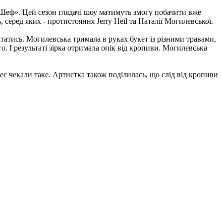
рШеф». Цей сезон глядачі шоу матимуть змогу побачити вже
 серед яких - протистояння Jerry Heil та Наталії Могилевської.
татись. Могилевська тримала в руках букет із різними травами,
го. І результаті зірка отримала опік від кропиви. Могилевська
знес чекали таке. Артистка також поділилась, що слід від кропиви