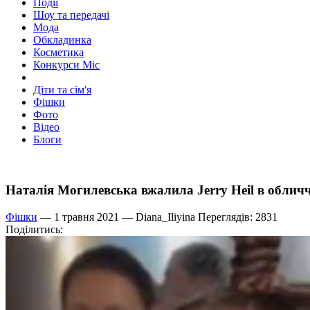
Події
Шоу та передачі
Мода
Обкладинка
Косметика
Конкурси Міс
Діти та сім'я
Фішки
Фото
Відео
Блоги
Наталія Могилевська вжалила Jerry Heil в облич
Фішки
— 1 травня 2021 —
Diana_Iliyina
Переглядів: 2831
Поділитись: