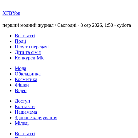
Х
FB
You
перший модний журнал /
Сьогодні - 8 сер 2026, 1:50 -
субота
Всі статті
Події
Шоу та передачі
Діти та сім'я
Конкурси Міс
Мода
Обкладинка
Косметика
Фішки
Відео
Доступ
Контакти
Нашамама
Здорове харчування
Міледі
Всі статті