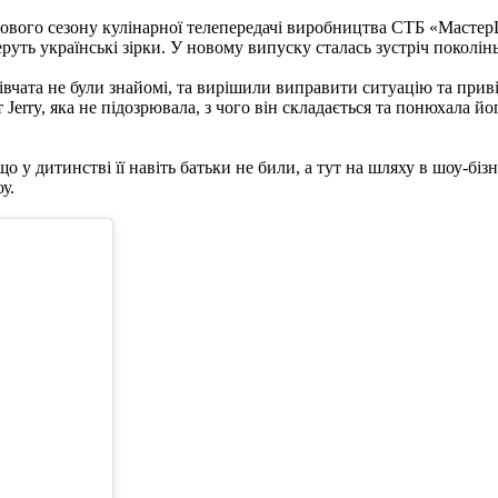
к нового сезону кулінарної телепередачі виробництва СТБ «Масте
уть українські зірки. У новому випуску сталась зустріч поколінь,
івчата не були знайомі, та вирішили виправити ситуацію та приві
Jerry, яка не підозрювала, з чого він складається та понюхала йо
, що у дитинстві її навіть батьки не били, а тут на шляху в шоу-бі
у.