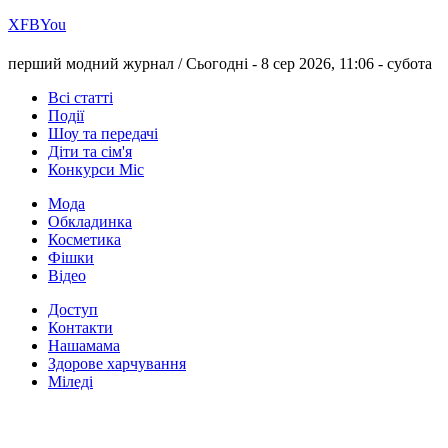
Х
FB
You
перший модний журнал /
Сьогодні - 8 сер 2026, 11:06 -
субота
Всі статті
Події
Шоу та передачі
Діти та сім'я
Конкурси Міс
Мода
Обкладинка
Косметика
Фішки
Відео
Доступ
Контакти
Нашамама
Здорове харчування
Міледі