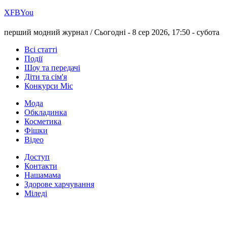
Х
FB
You
перший модний журнал /
Сьогодні - 8 сер 2026, 17:50 -
субота
Всі статті
Події
Шоу та передачі
Діти та сім'я
Конкурси Міс
Мода
Обкладинка
Косметика
Фішки
Відео
Доступ
Контакти
Нашамама
Здорове харчування
Міледі