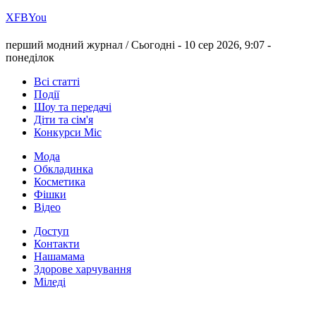
Х
FB
You
перший модний журнал /
Сьогодні - 10 сер 2026, 9:07 -
понеділок
Всі статті
Події
Шоу та передачі
Діти та сім'я
Конкурси Міс
Мода
Обкладинка
Косметика
Фішки
Відео
Доступ
Контакти
Нашамама
Здорове харчування
Міледі