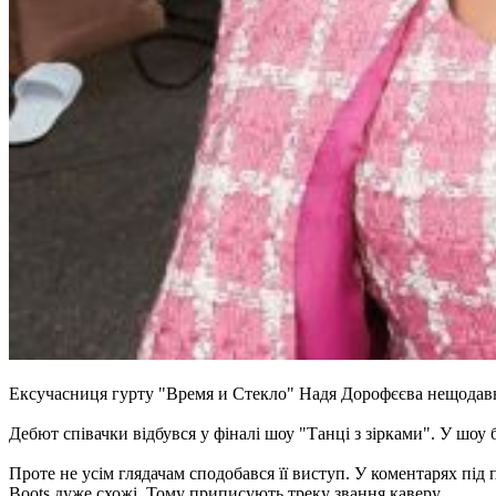
Ексучасниця гурту "Время и Стекло" Надя Дорофєєва нещодавно
Дебют співачки відбувся у фіналі шоу "Танці з зірками". У шоу 
Проте не усім глядачам сподобався її виступ. У коментарях під п
Boots дуже схожі. Тому приписують треку звання каверу.