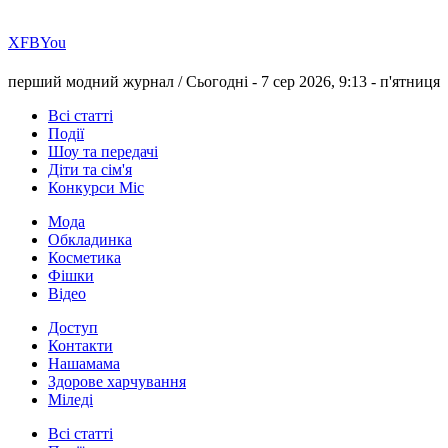
Х
FB
You
перший модний журнал /
Сьогодні - 7 сер 2026, 9:13 -
п'ятниця
Всі статті
Події
Шоу та передачі
Діти та сім'я
Конкурси Міс
Мода
Обкладинка
Косметика
Фішки
Відео
Доступ
Контакти
Нашамама
Здорове харчування
Міледі
Всі статті