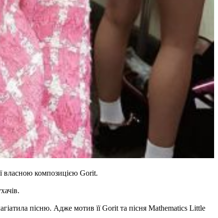
ї власною композицією Gorit.
хачів.
іатила пісню. Адже мотив її Gorit та пісня Mathematics Little