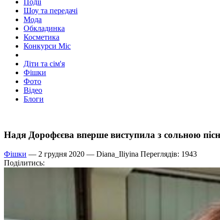
Події
Шоу та передачі
Мода
Обкладинка
Косметика
Конкурси Міс
Діти та сім'я
Фішки
Фото
Відео
Блоги
Надя Дорофєєва вперше виступила з сольною піс
Фішки
— 2 грудня 2020 —
Diana_Iliyina
Переглядів: 1943
Поділитись: