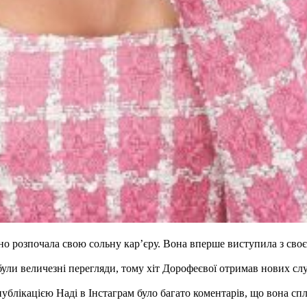
 розпочала свою сольну кар’єру. Вона вперше виступила з своє
були величезні перегляди, тому хіт Дорофеєвої отримав нових слу
ублікацією Наді в Інстаграм було багато коментарів, що вона сплаг