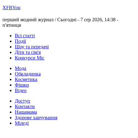
Х
FB
You
перший модний журнал /
Сьогодні - 7 сер 2026, 14:38 -
п'ятниця
Всі статті
Події
Шоу та передачі
Діти та сім'я
Конкурси Міс
Мода
Обкладинка
Косметика
Фішки
Відео
Доступ
Контакти
Нашамама
Здорове харчування
Міледі