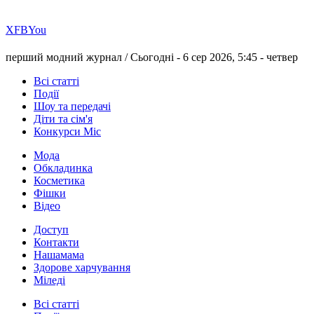
Х
FB
You
перший модний журнал /
Сьогодні - 6 сер 2026, 5:45 -
четвер
Всі статті
Події
Шоу та передачі
Діти та сім'я
Конкурси Міс
Мода
Обкладинка
Косметика
Фішки
Відео
Доступ
Контакти
Нашамама
Здорове харчування
Міледі
Всі статті