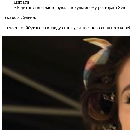
Цитата:
«У дитинстві я часто бувала в культовому ресторані Seren
- сказала Селена.
На честь майбутнього виходу синглу, записаного спільно з к