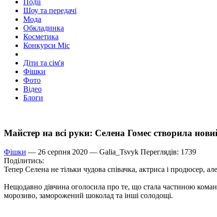
Події
Шоу та передачі
Мода
Обкладинка
Косметика
Конкурси Міс
Діти та сім'я
Фішки
Фото
Відео
Блоги
Майстер на всі руки: Селена Гомес створила нов
Фішки
— 26 серпня 2020 —
Galia_Tsvyk
Переглядів: 1739
Поділитись:
Тепер Селена не тільки чудова співачка, актриса і продюсер, ал
Нещодавно дівчина оголосила про те, що стала частиною команди
морозиво, заморожений шоколад та інші солодощі.