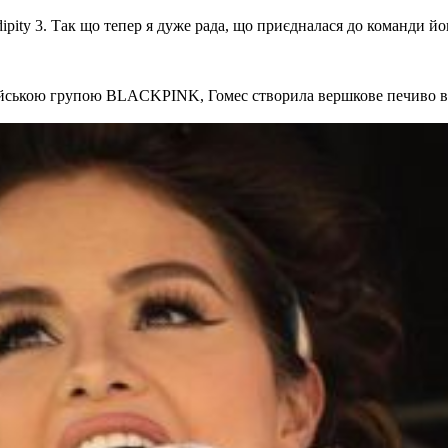
dipity 3. Так що тепер я дуже рада, що приєдналася до команди йо
орейською групою BLACKPINK, Гомес створила вершкове печиво в