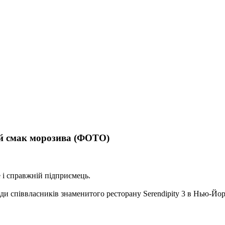
ий смак морозива (ФОТО)
е і справжній підприємець.
 співвласників знаменитого ресторану Serendipity 3 в Нью-Йорку.