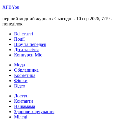
Х
FB
You
перший модний журнал /
Сьогодні - 10 сер 2026, 7:19 -
понеділок
Всі статті
Події
Шоу та передачі
Діти та сім'я
Конкурси Міс
Мода
Обкладинка
Косметика
Фішки
Відео
Доступ
Контакти
Нашамама
Здорове харчування
Міледі