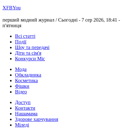
Х
FB
You
перший модний журнал /
Сьогодні - 7 сер 2026, 18:41 -
п'ятниця
Всі статті
Події
Шоу та передачі
Діти та сім'я
Конкурси Міс
Мода
Обкладинка
Косметика
Фішки
Відео
Доступ
Контакти
Нашамама
Здорове харчування
Міледі