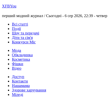
Х
FB
You
перший модний журнал /
Сьогодні - 6 сер 2026, 22:39 -
четвер
Всі статті
Події
Шоу та передачі
Діти та сім'я
Конкурси Міс
Мода
Обкладинка
Косметика
Фішки
Відео
Доступ
Контакти
Нашамама
Здорове харчування
Міледі