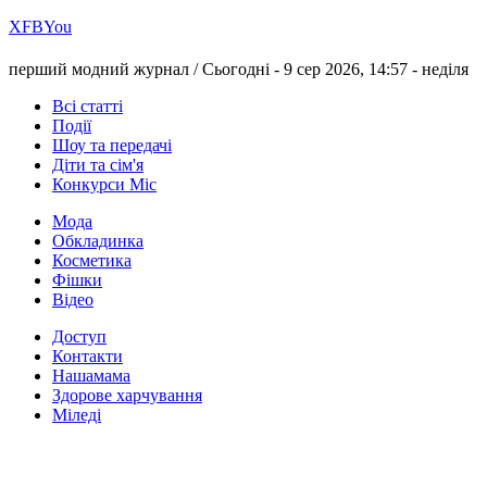
Х
FB
You
перший модний журнал /
Сьогодні - 9 сер 2026, 14:57 -
неділя
Всі статті
Події
Шоу та передачі
Діти та сім'я
Конкурси Міс
Мода
Обкладинка
Косметика
Фішки
Відео
Доступ
Контакти
Нашамама
Здорове харчування
Міледі