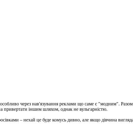
особливо через нав'язування реклами що саме є "модним". Разом 
на привертати іншим шляхом, однак не вульгарністю.
івками – нехай це буде комусь дивно, але якщо дівчина виглядає