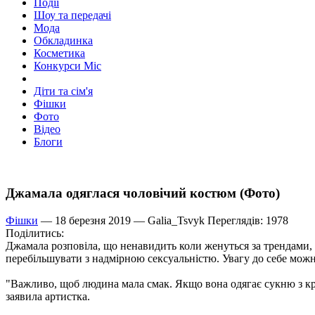
Події
Шоу та передачі
Мода
Обкладинка
Косметика
Конкурси Міс
Діти та сім'я
Фішки
Фото
Відео
Блоги
Джамала одяглася чоловічий костюм (Фото)
Фішки
— 18 березня 2019 —
Galia_Tsvyk
Переглядів: 1978
Поділитись:
Джамала розповіла, що ненавидить коли женуться за трендами, 
перебільшувати з надмірною сексуальністю. Увагу до себе мож
"Важливо, щоб людина мала смак. Якщо вона одягає сукню з крос
заявила артистка.