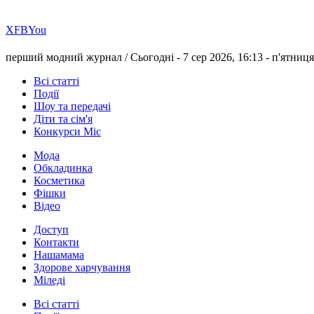
Х
FB
You
перший модний журнал /
Сьогодні - 7 сер 2026, 16:13 -
п'ятниця
Всі статті
Події
Шоу та передачі
Діти та сім'я
Конкурси Міс
Мода
Обкладинка
Косметика
Фішки
Відео
Доступ
Контакти
Нашамама
Здорове харчування
Міледі
Всі статті