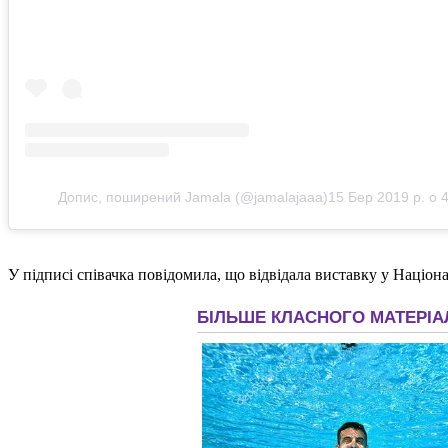
Допис, поширений Jamala (@jamalajaaa)
15 Бер 2019 р. о 
У підписі співачка повідомила, що відвідала виставку у Націо