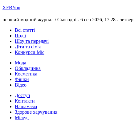
Х
FB
You
перший модний журнал /
Сьогодні - 6 сер 2026, 17:28 -
четвер
Всі статті
Події
Шоу та передачі
Діти та сім'я
Конкурси Міс
Мода
Обкладинка
Косметика
Фішки
Відео
Доступ
Контакти
Нашамама
Здорове харчування
Міледі