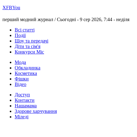
Х
FB
You
перший модний журнал /
Сьогодні - 9 сер 2026, 7:44 -
неділя
Всі статті
Події
Шоу та передачі
Діти та сім'я
Конкурси Міс
Мода
Обкладинка
Косметика
Фішки
Відео
Доступ
Контакти
Нашамама
Здорове харчування
Міледі