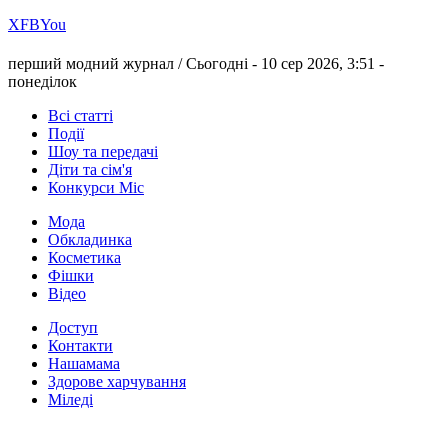
Х
FB
You
перший модний журнал /
Сьогодні - 10 сер 2026, 3:51 -
понеділок
Всі статті
Події
Шоу та передачі
Діти та сім'я
Конкурси Міс
Мода
Обкладинка
Косметика
Фішки
Відео
Доступ
Контакти
Нашамама
Здорове харчування
Міледі