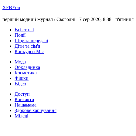
Х
FB
You
перший модний журнал /
Сьогодні - 7 сер 2026, 8:38 -
п'ятниця
Всі статті
Події
Шоу та передачі
Діти та сім'я
Конкурси Міс
Мода
Обкладинка
Косметика
Фішки
Відео
Доступ
Контакти
Нашамама
Здорове харчування
Міледі