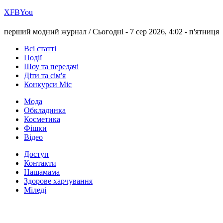
Х
FB
You
перший модний журнал /
Сьогодні - 7 сер 2026, 4:02 -
п'ятниця
Всі статті
Події
Шоу та передачі
Діти та сім'я
Конкурси Міс
Мода
Обкладинка
Косметика
Фішки
Відео
Доступ
Контакти
Нашамама
Здорове харчування
Міледі