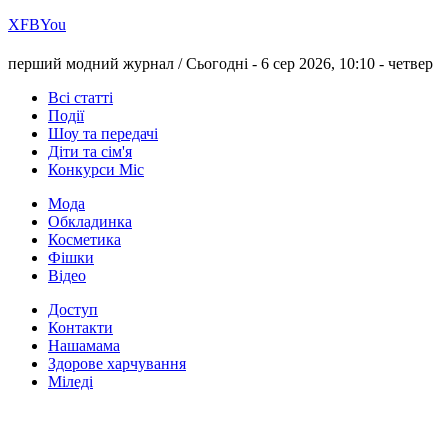
Х
FB
You
перший модний журнал /
Сьогодні - 6 сер 2026, 10:10 -
четвер
Всі статті
Події
Шоу та передачі
Діти та сім'я
Конкурси Міс
Мода
Обкладинка
Косметика
Фішки
Відео
Доступ
Контакти
Нашамама
Здорове харчування
Міледі