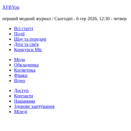
Х
FB
You
перший модний журнал /
Сьогодні - 6 сер 2026, 12:30 -
четвер
Всі статті
Події
Шоу та передачі
Діти та сім'я
Конкурси Міс
Мода
Обкладинка
Косметика
Фішки
Відео
Доступ
Контакти
Нашамама
Здорове харчування
Міледі