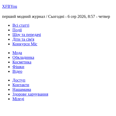
Х
FB
You
перший модний журнал /
Сьогодні - 6 сер 2026, 8:57 -
четвер
Всі статті
Події
Шоу та передачі
Діти та сім'я
Конкурси Міс
Мода
Обкладинка
Косметика
Фішки
Відео
Доступ
Контакти
Нашамама
Здорове харчування
Міледі