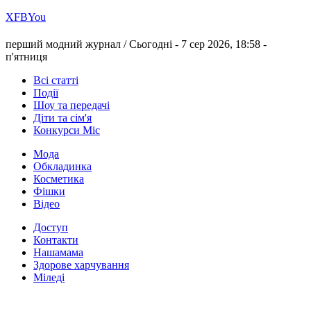
Х
FB
You
перший модний журнал /
Сьогодні - 7 сер 2026, 18:58 -
п'ятниця
Всі статті
Події
Шоу та передачі
Діти та сім'я
Конкурси Міс
Мода
Обкладинка
Косметика
Фішки
Відео
Доступ
Контакти
Нашамама
Здорове харчування
Міледі