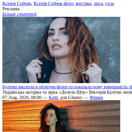
Ксенія Собчак
,
Ксенія Собчак фото
,
вистава
,
лиса
,
гола
Реклама:
Більше статтей
Булітко вколола в обличчя філер та показала нову зовнішність: ф
Українська акторка та зірка «Дизель Шоу» Вікторія Булітко зно
07-Aug, 2026, 08:00 —
Ketti
, для Glianec —
Фішки