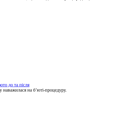
ото до та після
ву наважилася на б’юті-процедуру.