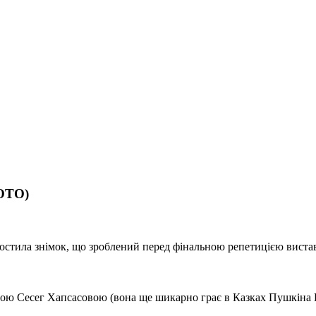
ФОТО)
апостила знімок, що зроблений перед фінальною репетицією вист
ою Сесег Хапсасовою (вона ще шикарно грає в Казках Пушкіна Ш