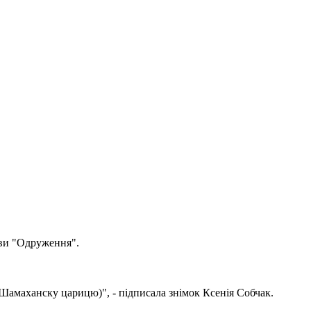
ави "Одруження".
амаханску царицю)", - підписала знімок Ксенія Собчак.