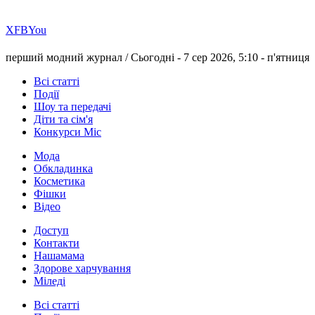
Х
FB
You
перший модний журнал /
Сьогодні - 7 сер 2026, 5:10 -
п'ятниця
Всі статті
Події
Шоу та передачі
Діти та сім'я
Конкурси Міс
Мода
Обкладинка
Косметика
Фішки
Відео
Доступ
Контакти
Нашамама
Здорове харчування
Міледі
Всі статті