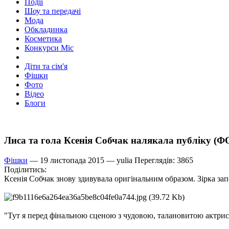
Події
Шоу та передачі
Мода
Обкладинка
Косметика
Конкурси Міс
Діти та сім'я
Фішки
Фото
Відео
Блоги
Лиса та гола Ксенія Собчак налякала публіку (
Фішки
— 19 листопада 2015 —
yulia
Переглядів: 3865
Поділитись:
Ксенія Собчак знову здивувала оригінальним образом. Зірка з
"Тут я перед фінальною сценою з чудовою, талановитою актрис