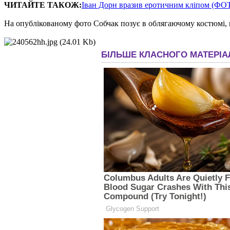
ЧИТАЙТЕ ТАКОЖ:
Іван Дорн вразив еротичним кліпом (ФО
На опублікованому фото Собчак позує в облягаючому костюмі, що