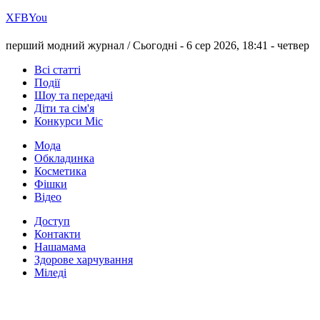
Х
FB
You
перший модний журнал /
Сьогодні - 6 сер 2026, 18:41 -
четвер
Всі статті
Події
Шоу та передачі
Діти та сім'я
Конкурси Міс
Мода
Обкладинка
Косметика
Фішки
Відео
Доступ
Контакти
Нашамама
Здорове харчування
Міледі