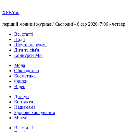
Х
FB
You
перший модний журнал /
Сьогодні - 6 сер 2026, 7:06 -
четвер
Всі статті
Події
Шоу та передачі
Діти та сім'я
Конкурси Міс
Мода
Обкладинка
Косметика
Фішки
Відео
Доступ
Контакти
Нашамама
Здорове харчування
Міледі
Всі статті