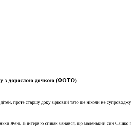
ку з дорослою дочкою (ФОТО)
дітей, проте старшу доку зірковий тато ще ніколи не супроводжу
оньки Жені. В інтерв'ю співак зізнався, що маленький син Сашко 