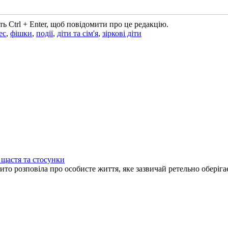
ь Ctrl + Enter, щоб повідомити про це редакцію.
ес
,
фішки
,
події
,
діти та сім'я
,
зіркові діти
 щастя та стосунки
то розповіла про особисте життя, яке зазвичай ретельно оберігає