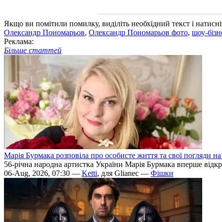
Якщо ви помітили помилку, виділіть необхідний текст і натисніт
Олександр Пономарьов
,
Олександр Пономарьов фото
,
шоу-бізн
Реклама:
Більше статтей
Марія Бурмака розповіла про особисте життя та свої погляди на
56-річна народна артистка України Марія Бурмака вперше відкри
06-Aug, 2026, 07:30 —
Ketti
, для Glianec —
Фішки