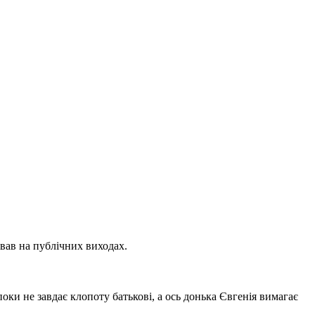
вав на публічних виходах.
поки не завдає клопоту батькові, а ось донька Євгенія вимагає