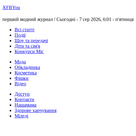
Х
FB
You
перший модний журнал /
Сьогодні - 7 сер 2026, 6:01 -
п'ятниця
Всі статті
Події
Шоу та передачі
Діти та сім'я
Конкурси Міс
Мода
Обкладинка
Косметика
Фішки
Відео
Доступ
Контакти
Нашамама
Здорове харчування
Міледі