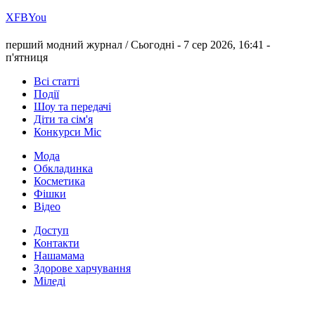
Х
FB
You
перший модний журнал /
Сьогодні - 7 сер 2026, 16:41 -
п'ятниця
Всі статті
Події
Шоу та передачі
Діти та сім'я
Конкурси Міс
Мода
Обкладинка
Косметика
Фішки
Відео
Доступ
Контакти
Нашамама
Здорове харчування
Міледі