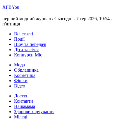
Х
FB
You
перший модний журнал /
Сьогодні - 7 сер 2026, 19:54 -
п'ятниця
Всі статті
Події
Шоу та передачі
Діти та сім'я
Конкурси Міс
Мода
Обкладинка
Косметика
Фішки
Відео
Доступ
Контакти
Нашамама
Здорове харчування
Міледі