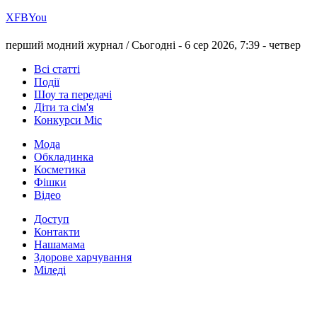
Х
FB
You
перший модний журнал /
Сьогодні - 6 сер 2026, 7:39 -
четвер
Всі статті
Події
Шоу та передачі
Діти та сім'я
Конкурси Міс
Мода
Обкладинка
Косметика
Фішки
Відео
Доступ
Контакти
Нашамама
Здорове харчування
Міледі