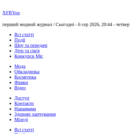
Х
FB
You
перший модний журнал /
Сьогодні - 6 сер 2026, 20:44 -
четвер
Всі статті
Події
Шоу та передачі
Діти та сім'я
Конкурси Міс
Мода
Обкладинка
Косметика
Фішки
Відео
Доступ
Контакти
Нашамама
Здорове харчування
Міледі
Всі статті