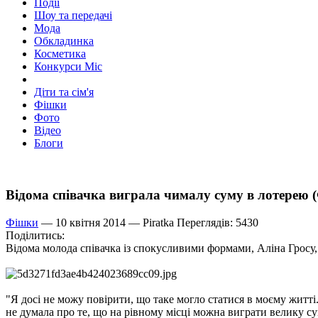
Події
Шоу та передачі
Мода
Обкладинка
Косметика
Конкурси Міс
Діти та сім'я
Фішки
Фото
Відео
Блоги
Відома співачка виграла чималу суму в лотерею
Фішки
— 10 квітня 2014 —
Piratka
Переглядів: 5430
Поділитись:
Відома молода співачка із спокусливими формами, Аліна Гросу, 
"Я досі не можу повірити, що таке могло статися в моєму житті
не думала про те, що на рівному місці можна виграти велику су