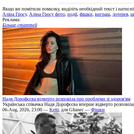
Якщо ви помітили помилку, виділіть необхідний текст і натисніт
Аліна Гросу
,
Аліна Гросу фото
,
події
,
фішки
,
виграш
,
лотерея
,
ш
Реклама:
Більше статтей
Надя Дорофєєва відверто розповіла про проблеми зі здоров'ям
Українська співачка Надя Дорофєєва вперше відверто розповіла п
06-Aug, 2026, 23:00 —
Ketti
, для Glianec —
Фішки