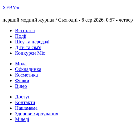
Х
FB
You
перший модний журнал /
Сьогодні - 6 сер 2026, 0:57 -
четвер
Всі статті
Події
Шоу та передачі
Діти та сім'я
Конкурси Міс
Мода
Обкладинка
Косметика
Фішки
Відео
Доступ
Контакти
Нашамама
Здорове харчування
Міледі