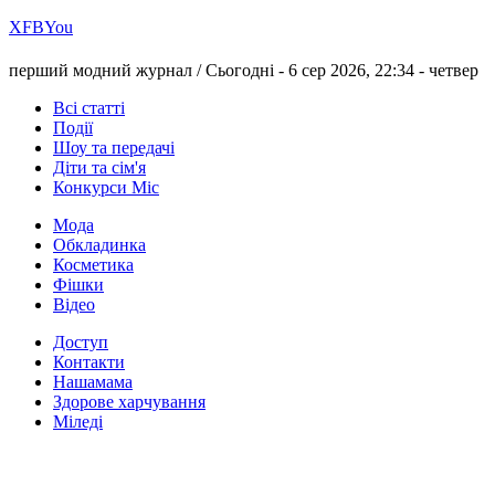
Х
FB
You
перший модний журнал /
Сьогодні - 6 сер 2026, 22:34 -
четвер
Всі статті
Події
Шоу та передачі
Діти та сім'я
Конкурси Міс
Мода
Обкладинка
Косметика
Фішки
Відео
Доступ
Контакти
Нашамама
Здорове харчування
Міледі