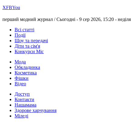
Х
FB
You
перший модний журнал /
Сьогодні - 9 сер 2026, 15:20 -
неділя
Всі статті
Події
Шоу та передачі
Діти та сім'я
Конкурси Міс
Мода
Обкладинка
Косметика
Фішки
Відео
Доступ
Контакти
Нашамама
Здорове харчування
Міледі