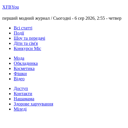
Х
FB
You
перший модний журнал /
Сьогодні - 6 сер 2026, 2:55 -
четвер
Всі статті
Події
Шоу та передачі
Діти та сім'я
Конкурси Міс
Мода
Обкладинка
Косметика
Фішки
Відео
Доступ
Контакти
Нашамама
Здорове харчування
Міледі