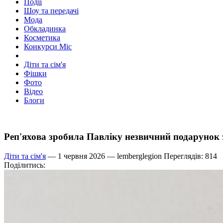
Події
Шоу та передачі
Мода
Обкладинка
Косметика
Конкурси Міс
Діти та сім'я
Фішки
Фото
Відео
Блоги
Реп'яхова зробила Павліку незвичний подарунок 
Діти та сім'я
— 1 червня 2026 —
lemberglegion
Переглядів: 814
Поділитись: