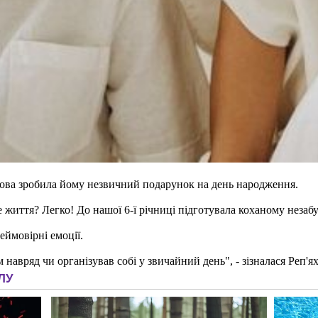
хова зробила йому незвичний подарунок на день народження.
е життя? Легко! До нашої 6-ї річниці підготувала коханому незаб
ймовірні емоції.
сам навряд чи організував собі у звичайний день", - зізналася Реп'я