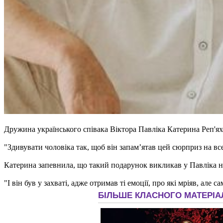
Дружина українського співака Віктора Павліка Катерина Реп'я
"Здивувати чоловіка так, щоб він запамʼятав цей сюрприз на вс
Катерина запевнила, що такий подарунок викликав у Павліка не
"І він був у захваті, адже отримав ті емоції, про які мріяв, але 