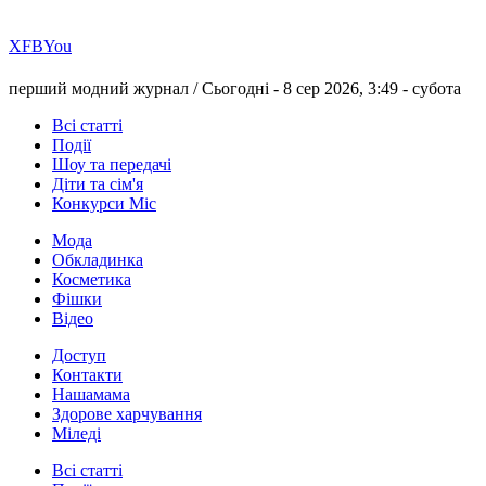
Х
FB
You
перший модний журнал /
Сьогодні - 8 сер 2026, 3:49 -
субота
Всі статті
Події
Шоу та передачі
Діти та сім'я
Конкурси Міс
Мода
Обкладинка
Косметика
Фішки
Відео
Доступ
Контакти
Нашамама
Здорове харчування
Міледі
Всі статті