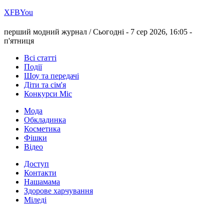
Х
FB
You
перший модний журнал /
Сьогодні - 7 сер 2026, 16:05 -
п'ятниця
Всі статті
Події
Шоу та передачі
Діти та сім'я
Конкурси Міс
Мода
Обкладинка
Косметика
Фішки
Відео
Доступ
Контакти
Нашамама
Здорове харчування
Міледі