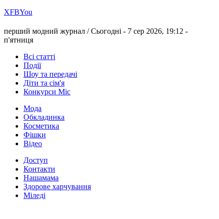
Х
FB
You
перший модний журнал /
Сьогодні - 7 сер 2026, 19:12 -
п'ятниця
Всі статті
Події
Шоу та передачі
Діти та сім'я
Конкурси Міс
Мода
Обкладинка
Косметика
Фішки
Відео
Доступ
Контакти
Нашамама
Здорове харчування
Міледі