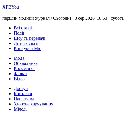
Х
FB
You
перший модний журнал /
Сьогодні - 8 сер 2026, 18:53 -
субота
Всі статті
Події
Шоу та передачі
Діти та сім'я
Конкурси Міс
Мода
Обкладинка
Косметика
Фішки
Відео
Доступ
Контакти
Нашамама
Здорове харчування
Міледі