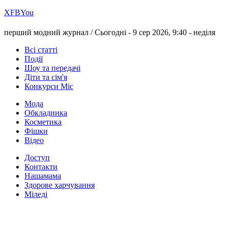
Х
FB
You
перший модний журнал /
Сьогодні - 9 сер 2026, 9:40 -
неділя
Всі статті
Події
Шоу та передачі
Діти та сім'я
Конкурси Міс
Мода
Обкладинка
Косметика
Фішки
Відео
Доступ
Контакти
Нашамама
Здорове харчування
Міледі