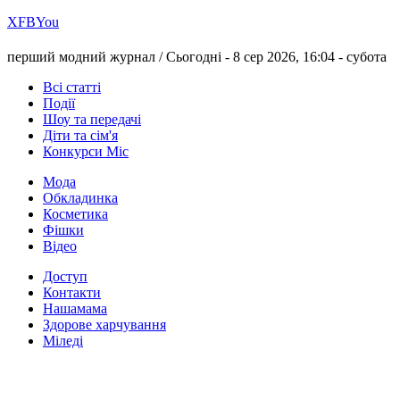
Х
FB
You
перший модний журнал /
Сьогодні - 8 сер 2026, 16:04 -
субота
Всі статті
Події
Шоу та передачі
Діти та сім'я
Конкурси Міс
Мода
Обкладинка
Косметика
Фішки
Відео
Доступ
Контакти
Нашамама
Здорове харчування
Міледі