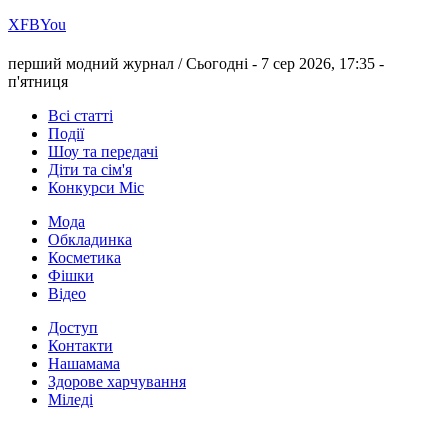
Х
FB
You
перший модний журнал /
Сьогодні - 7 сер 2026, 17:35 -
п'ятниця
Всі статті
Події
Шоу та передачі
Діти та сім'я
Конкурси Міс
Мода
Обкладинка
Косметика
Фішки
Відео
Доступ
Контакти
Нашамама
Здорове харчування
Міледі