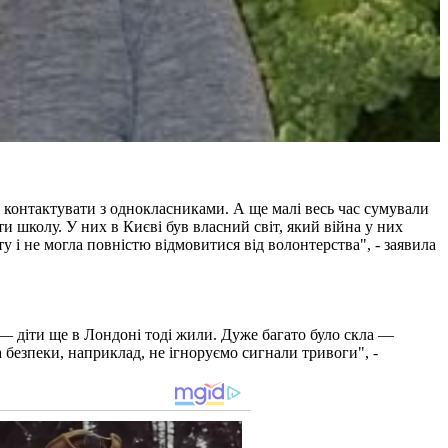
то контактувати з однокласниками. А ще малі весь час сумували
и школу. У них в Києві був власний світ, який війна у них
ту і не могла повністю відмовитися від волонтерства", - заявила
 — діти ще в Лондоні тоді жили. Дуже багато було скла —
 безпеки, наприклад, не ігноруємо сигнали тривоги", -