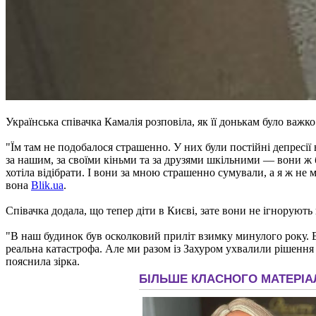
Українська співачка Камалія розповіла, як її донькам було важко
"Їм там не подобалося страшенно. У них були постійні депресії 
за нашим, за своїми кіньми та за друзями шкільними — вони ж б
хотіла відібрати. І вони за мною страшенно сумували, а я ж не 
вона
Blik.ua
.
Співачка додала, що тепер діти в Києві, зате вони не ігнорують
"В наш будинок був осколковий приліт взимку минулого року. В
реальна катастрофа. Але ми разом із Захуром ухвалили рішення 
пояснила зірка.