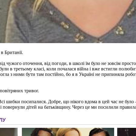
 в Британії.
від чужого оточення, від погоди, в школі їм було не зовсім прос
ули в третьому класі, коли почалася війна і вже встигли полюбит
могла з ними бути там постійно, бо я в Україні не припиняла робо
 повітряних тривог.
сі шибки посипалися. Добре, що нікого вдома в цей час не було
і повернули дітей на батьківщину. Через це ми посилили правила