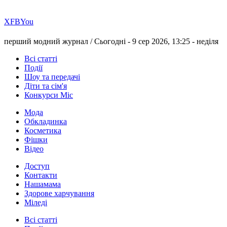
Х
FB
You
перший модний журнал /
Сьогодні - 9 сер 2026, 13:25 -
неділя
Всі статті
Події
Шоу та передачі
Діти та сім'я
Конкурси Міс
Мода
Обкладинка
Косметика
Фішки
Відео
Доступ
Контакти
Нашамама
Здорове харчування
Міледі
Всі статті