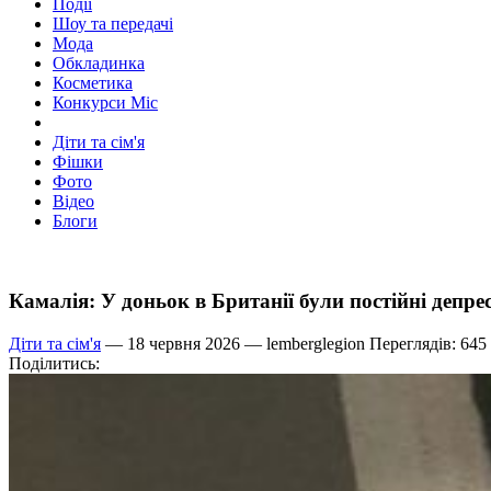
Події
Шоу та передачі
Мода
Обкладинка
Косметика
Конкурси Міс
Діти та сім'я
Фішки
Фото
Відео
Блоги
Камалія: У доньок в Британії були постійні депрес
Діти та сім'я
— 18 червня 2026 —
lemberglegion
Переглядів: 645
Поділитись: