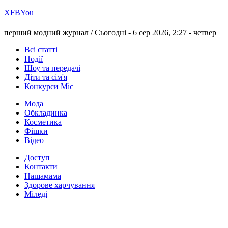
Х
FB
You
перший модний журнал /
Сьогодні - 6 сер 2026, 2:27 -
четвер
Всі статті
Події
Шоу та передачі
Діти та сім'я
Конкурси Міс
Мода
Обкладинка
Косметика
Фішки
Відео
Доступ
Контакти
Нашамама
Здорове харчування
Міледі