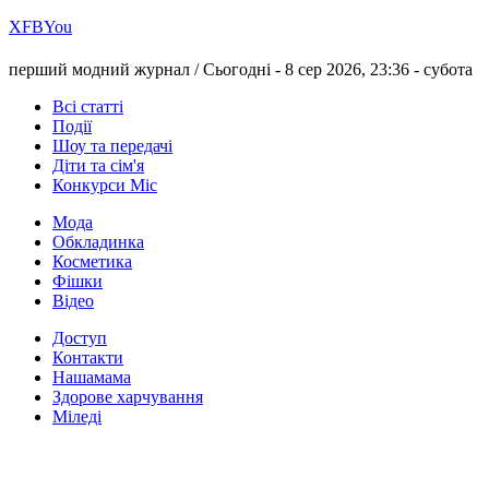
Х
FB
You
перший модний журнал /
Сьогодні - 8 сер 2026, 23:36 -
субота
Всі статті
Події
Шоу та передачі
Діти та сім'я
Конкурси Міс
Мода
Обкладинка
Косметика
Фішки
Відео
Доступ
Контакти
Нашамама
Здорове харчування
Міледі