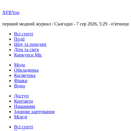
Х
FB
You
перший модний журнал /
Сьогодні - 7 сер 2026, 5:29 -
п'ятниця
Всі статті
Події
Шоу та передачі
Діти та сім'я
Конкурси Міс
Мода
Обкладинка
Косметика
Фішки
Відео
Доступ
Контакти
Нашамама
Здорове харчування
Міледі
Всі статті