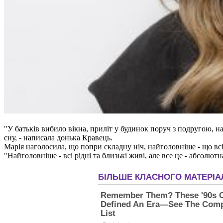
"У батьків вибило вікна, приліт у будинок поруч з подругою, на
сну, - написала донька Кравець.
Марія наголосила, що попри складну ніч, найголовніше - що всі
"Найголовніше - всі рідні та близькі живі, але все це - абсолю