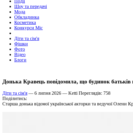
Події
Шоу та передачі
Мода
Обкладинка
Косметика
Конкурси Міс
Діти та сім'я
Фішки
Фото
Відео
Блоги
Донька Кравець повідомила, що будинок батьків 
Діти та сім'я
— 6 липня 2026 —
Ketti
Переглядів: 758
Поділитись:
Старша донька відомої української акторки та ведучої Олени Кра