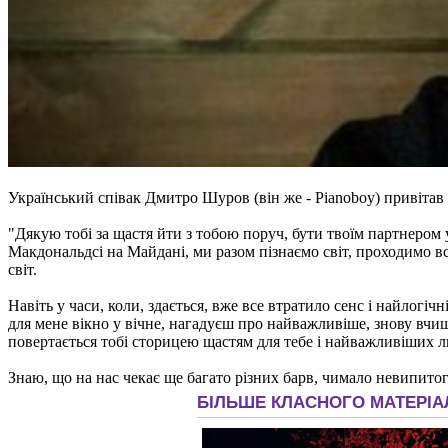
Український співак Дмитро Шуров (він же - Pianoboy) привітав
"Дякую тобі за щастя йти з тобою поруч, бути твоїм партнером 
Макдональдсі на Майдані, ми разом пізнаємо світ, проходимо в
світ.
Навіть у часи, коли, здається, вже все втратило сенс і найлогі
для мене вікно у вічне, нагадуєш про найважливіше, знову вчи
повертається тобі сторицею щастям для тебе і найважливіших л
Знаю, що на нас чекає ще багато різних барв, чимало невипито