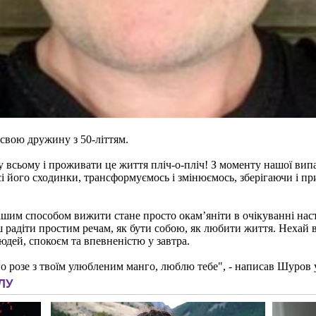
 свою дружину з 50-літтям.
у всьому і проживати це життя пліч-о-пліч! З моменту нашої випа
сі його сходинки, трансформуємось і змінюємось, зберігаючи і 
чнішим способом вижити стане просто окамʼяніти в очікуванні наст
ш радіти простим речам, як бути собою, як любити життя. Нехай 
юдей, спокоєм та впевненістю у завтра.
го розе з твоїм улюбленим манго, люблю тебе", - написав Шуров 