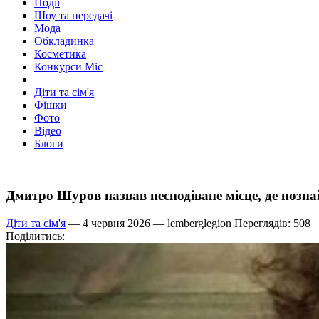
Події
Шоу та передачі
Мода
Обкладинка
Косметика
Конкурси Міс
Діти та сім'я
Фішки
Фото
Відео
Блоги
Дмитро Шуров назвав несподіване місце, де позн
Діти та сім'я
— 4 червня 2026 —
lemberglegion
Переглядів: 508
Поділитись: