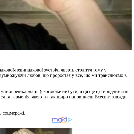
дкової-невипадкової зустрічі чверть століття тому у
приумножуючи любов, що проростає у все, що ми транслюємо в
упної реінкарнації (якої може не бути, а ця ще є) ти відчиняєш
вся та гармонія, якою ти так щиро наповнюєш Всесвіт, завжди
у соцмережі.