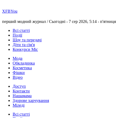
Х
FB
You
перший модний журнал /
Сьогодні - 7 сер 2026, 5:14 -
п'ятниця
Всі статті
Події
Шоу та передачі
Діти та сім'я
Конкурси Міс
Мода
Обкладинка
Косметика
Фішки
Відео
Доступ
Контакти
Нашамама
Здорове харчування
Міледі
Всі статті