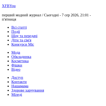
Х
FB
You
перший модний журнал /
Сьогодні - 7 сер 2026, 21:01 -
п'ятниця
Всі статті
Події
Шоу та передачі
Діти та сім'я
Конкурси Міс
Мода
Обкладинка
Косметика
Фішки
Відео
Доступ
Контакти
Нашамама
Здорове харчування
Міледі