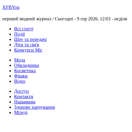
Х
FB
You
перший модний журнал /
Сьогодні - 9 сер 2026, 12:03 -
неділя
Всі статті
Події
Шоу та передачі
Діти та сім'я
Конкурси Міс
Мода
Обкладинка
Косметика
Фішки
Відео
Доступ
Контакти
Нашамама
Здорове харчування
Міледі