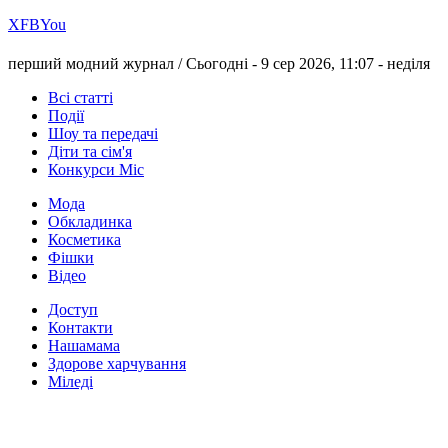
Х
FB
You
перший модний журнал /
Сьогодні - 9 сер 2026, 11:07 -
неділя
Всі статті
Події
Шоу та передачі
Діти та сім'я
Конкурси Міс
Мода
Обкладинка
Косметика
Фішки
Відео
Доступ
Контакти
Нашамама
Здорове харчування
Міледі